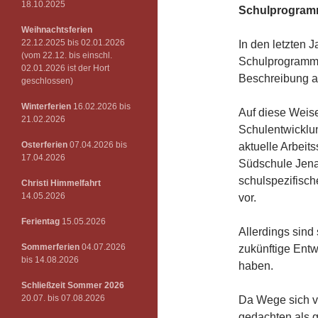
18.10.2025
Schulprogram
Weihnachtsferien
22.12.2025 bis 02.01.2026
In den letzten 
(vom 22.12. bis einschl.
Schulprogrammk
02.01.2026 ist der Hort
Beschreibung al
geschlossen)
Winterferien
16.02.2026 bis
Auf diese Weis
21.02.2026
Schulentwicklung
Osterferien
07.04.2026 bis
aktuelle Arbeit
17.04.2026
Südschule Jena
schulspezifisc
Christi Himmelfahrt
14.05.2026
vor.
Ferientag
15.05.2026
Allerdings sind
Sommerferien
04.07.2026
zukünftige Ent
bis 14.08.2026
haben.
Schließzeit Sommer 2026
20.07. bis 07.08.2026
Da Wege sich v
gedachten als 