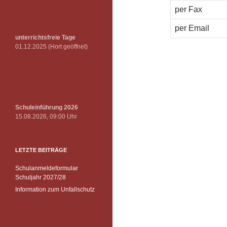
per Fax
per Email
unterrichtsfreie Tage
01.12.2025 (Hort geöffnet)
Schuleinführung 2026
15.08.2026, 09:00 Uhr
LETZTE BEITRÄGE
Schulanmeldeformular
Schuljahr 2027/28
Information zum Unfallschutz