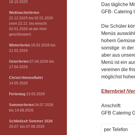
18.10.2025
Das tägliche M
GFB- Catering 
Weihnachtsferien
22.12.2025 bis 02.01.2026
(vom 22.12. bis einschl.
Die Schüler kö
02.01.2026 ist der Hort
Menüs auswähle
geschlossen)
hohem Gemüse-,
Winterferien
16.02.2026 bis
sonstige in der
21.02.2026
aber aus unsere
Osterferien
07.04.2026 bis
Menü ist ein a
17.04.2026
vereinen die fr
möglichst hohen
Christi Himmelfahrt
14.05.2026
Elternbrief /V
Ferientag
15.05.2026
Sommerferien
04.07.2026
Anschrift:
bis 14.08.2026
GFB Catering G
Schließzeit Sommer 2026
20.07. bis 07.08.2026
per Telefon